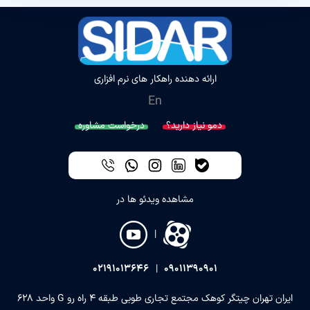
ارائه دهنده راهکار های نرم افزاری
En
دمو نیاز دارید؟
درخواست مشاوره
مشاهده ویدئو ها در
|
02191013646
|
09011390901
ایران تهران چیتگر کوهک مجتمع تجاری طوبی طبقه 4 راه رو G واحد 628