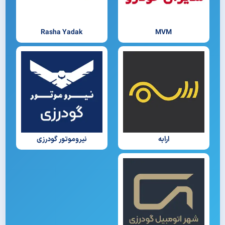
Rasha Yadak
MVM
ارابه
نیروموتور گودرزی