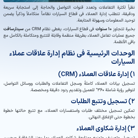
نظراً لكثرة التفاعلات وتعدد قنوات التواصل والحاجة إلى استجابة سريعة
ودقيقة، تتطلب إدارة العملاء في قطاع السيارات نظاماً متكاملاً وذكياً يضمن
توحيد المعلومات وسهولة المتابعة.
بخبرة تتجاوز
10 سنوات
في قطاع السيارات، يغطي نظام CRM من
سیدارسافت
جميع عمليات تفاعل العملاء بطريقة منظمة وقابلة للتتبع ومتكاملة بالكامل مع
باقي الأنظمة.
الوحدات الرئيسية في نظام إدارة علاقات عملاء
السيارات
1) إدارة علاقات العملاء (CRM)
تسجيل بيانات العملاء كاملةً وسجل التفاعلات والطلبات ووسائل التواصل،
لتوفير رؤية شاملة 360° للعميل وتقديم ردود دقيقة ومخصصة.
2) تسجيل وتتبع الطلبات
تمكين تسجيل مختلف طلبات واستفسارات العملاء، مع تتبع حالتها خطوة
بخطوة حتى الإغلاق النهائي.
3) إدارة شكاوى العملاء
تسجيل وتصنيف وتوزيع ومتابعة شكاوى العملاء بما يعزز الشفافية ويحسن