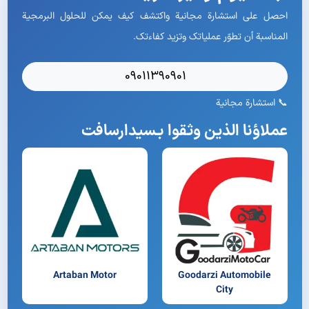
احصل على استشارة مجانية واكتشف كيف يمكن للحلول البرمجية
المناسبة أن تطوّر عملياتك وتزيد كفاءتك.
09011390901
📞 استشارة مجانية
عملاؤنا الذين وثقوا بـسیدارسافت
Artaban Motor
Goodarzi Automobile
City