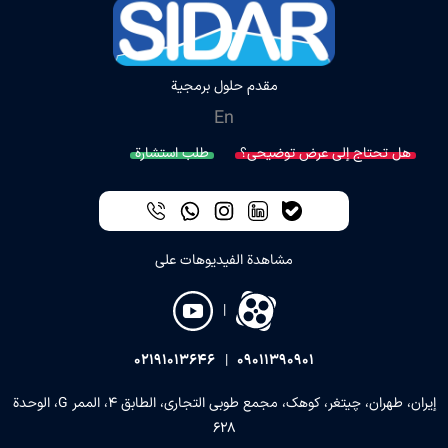
مقدم حلول برمجية
En
هل تحتاج إلى عرض توضيحي؟
طلب استشارة
مشاهدة الفيديوهات على
|
02191013646
|
09011390901
إيران، طهران، چيتغر، كوهك، مجمع طوبي التجاري، الطابق 4، الممر G، الوحدة
628