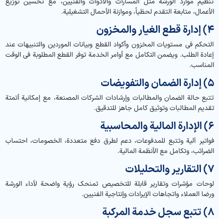
تنظيم موارد الورشة مثل المسارات والأدوات والفنيين، مع تحسين توزيع
الأعمال، متابعة التقدم لحظياً، وموازنة الأحمال التشغيلية.
4) إدارة قطع الغيار والمخزون
التحكم في مستويات المخزون وأكواد القطع وبيانات الموردين والتنبيهات عند
إعادة الطلب. ويضمن التكامل مع أوامر الخدمة توفر القطع المطلوبة في الوقت
المناسب.
5) إدارة الضمان والتفويضات
تتبع حالة الضمان والمطالبات وإرشادات الشركات المصنعة، مع إمكانية أتمتة
تقديم المطالبات وتوثيق كامل جاهز للتدقيق.
6) الإدارة المالية والمحاسبية
فواتير آلية وتتبع للمدفوعات، دعم لطرق دفع متعددة، الخصومات، احتساب
الضرائب، وتكامل مع الأنظمة المالية.
7) التقارير والتحليلات
لوحات مؤشرات وتقارير قابلة للتخصيص تمنحك رؤية واضحة لأداء الورشة
ورضا العملاء واتجاهات الإيرادات وإنتاجية الفنيين.
8) تتبع سجل خدمة المركبة