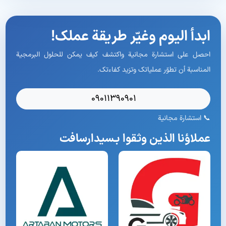
ابدأ اليوم وغيّر طريقة عملك!
احصل على استشارة مجانية واكتشف كيف يمكن للحلول البرمجية
المناسبة أن تطوّر عملياتك وتزيد كفاءتك.
09011390901
📞 استشارة مجانية
عملاؤنا الذين وثقوا بـسیدارسافت