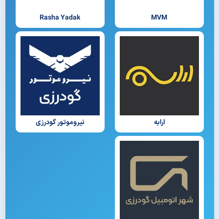
Rasha Yadak
MVM
ارابه
نیروموتور گودرزی