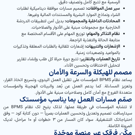
الرسمية مع تتبع كامل وتصنيف دقيق.
سير عمل الموافقات:
تصميم مسارات موافقة ديناميكية لطلبات
الشراء ونماذج الموارد البشرية والمستندات المالية وغيرها.
المحادثات الداخلية والمجموعات:
بديل آمن لتطبيقات الدردشة
الخارجية مع مجموعات مبنية على الأدوار والصلاحيات.
نظام التذاكر والمهام:
توزيع المهام على الأقسام المختصة مع
متابعة الحالة والتغذية الراجعة.
الإشعارات والتنبيهات:
إشعارات تلقائية بالطلبات المعلقة وتذكيرات
بالمواعيد وتصعيدات زمنية.
تاريخ العمليات والتقارير:
تتبع دورة حياة كل طلب وإنشاء تقارير
لتحليل الاختناقات وتحسين الأداء.
مصمم للهيكلة والسرعة والأمان
يساعد نظام BPMS المؤسسات على تقليل العمل اليدوي، وتسريع اتخاذ القرار،
وتعزيز المساءلة. كما يدعم العمل عن بُعد والبيئات الهجينة والمؤسسات
متعددة الفروع مع أمان كامل وصلاحيات مبنية على الأدوار.
صمّم مسارات العمل بما يناسب مؤسستك
لا تتشابه المؤسسات في طريقة عملها. لذلك يتيح لك نظام BPMS من
سیدارسافت تصميم وتعديل وتحسين العمليات بصرياً — دون كتابة كود — وفق
احتياجاتك التشغيلية. سواء كان المسار من 3 خطوات أو 10 مراحل، لديك
المرونة الكاملة.
مكّن فرقك عبر منصة موحّدة