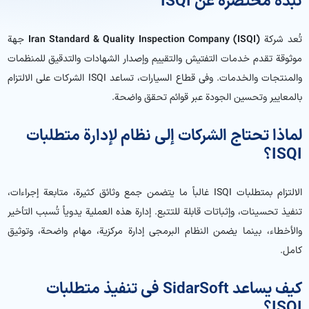
نبذة مختصرة عن ISQI
تُعد شركة
Iran Standard & Quality Inspection Company (ISQI)
جهة
موثوقة تقدم خدمات التفتيش والتقييم وإصدار الشهادات والتدقيق للمنظمات
والمنتجات والخدمات. وفي قطاع السيارات، تساعد ISQI الشركات على الالتزام
بالمعايير وتحسين الجودة عبر قوائم تحقق واضحة.
لماذا تحتاج الشركات إلى نظام لإدارة متطلبات
ISQI؟
الالتزام بمتطلبات ISQI غالباً ما يتضمن جمع وثائق كثيرة، متابعة إجراءات،
تنفيذ تحسينات، وإثباتات قابلة للتتبع. إدارة هذه العملية يدوياً تُسبب التأخير
والأخطاء، بينما يضمن النظام البرمجي إدارة مركزية، مهام واضحة، وتوثيق
كامل.
كيف يساعد SidarSoft في تنفيذ متطلبات
ISQI؟