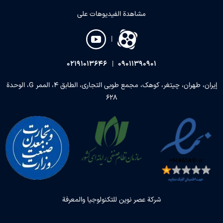
مشاهدة الفيديوهات على
|
02191013646
|
09011390901
إيران، طهران، چيتغر، كوهك، مجمع طوبي التجاري، الطابق 4، الممر G، الوحدة
628
شركة عصر نوين للتكنولوجيا والمعرفة