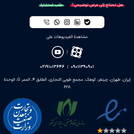
هل تحتاج إلى عرض توضيحي؟
طلب استشارة
مشاهدة الفيديوهات على
|
02191013646
|
09011390901
إيران، طهران، چيتغر، كوهك، مجمع طوبي التجاري، الطابق 4، الممر G، الوحدة
628