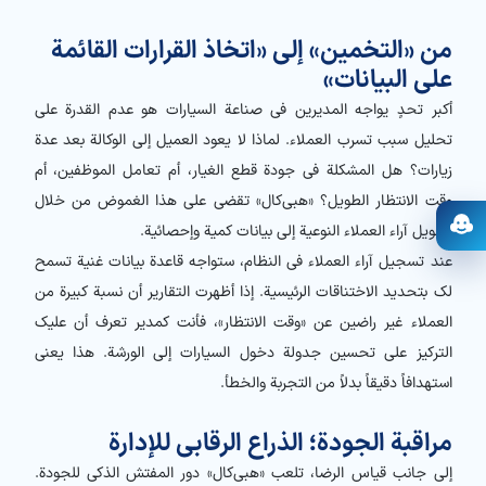
من «التخمين» إلى «اتخاذ القرارات القائمة
على البيانات»
أكبر تحدٍ يواجه المديرين في صناعة السيارات هو عدم القدرة على
تحليل سبب تسرب العملاء. لماذا لا يعود العميل إلى الوكالة بعد عدة
زيارات؟ هل المشكلة في جودة قطع الغيار، أم تعامل الموظفين، أم
وقت الانتظار الطويل؟ «هبي‌کال» تقضي على هذا الغموض من خلال
تحويل آراء العملاء النوعية إلى بيانات كمية وإحصائية.
فتح المساعد
عند تسجيل آراء العملاء في النظام، ستواجه قاعدة بيانات غنية تسمح
لك بتحديد الاختناقات الرئيسية. إذا أظهرت التقارير أن نسبة كبيرة من
العملاء غير راضين عن «وقت الانتظار»، فأنت كمدير تعرف أن عليك
التركيز على تحسين جدولة دخول السيارات إلى الورشة. هذا يعني
استهدافاً دقيقاً بدلاً من التجربة والخطأ.
مراقبة الجودة؛ الذراع الرقابي للإدارة
إلى جانب قياس الرضا، تلعب «هبي‌کال» دور المفتش الذكي للجودة.