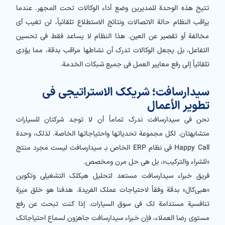
تتيح هذه الوحدة للمديرين وضع أداء الوكالات تحت المجهر. عندما
يراقب النظام حالة الاتصالات ونتائج الاستطلاع تلقائياً، لن تغيب أي
مخالفة أو تقصير عن العين. هذا النظام لا يساعد فقط في تحسين
التفاعل، بل يجعل الوكالات تدرك أن نشاطها مراقب بدقة، مما يؤدي
تلقائياً إلى رفع معايير العمل في جميع شبكات الخدمة.
سیدارسافت؛ شريكك الاستراتيجي في
تطوير الأعمال
نحن في سیدارسافت ندرك تماماً أن لا توجد شركتان للسيارات
متشابهتان. لكل مجموعة تحدياتها واحتياجاتها الخاصة. لذلك، وحدة
Happy Call في نظام ERP الخاص بـ سیدارسافت ليست مجرد منتج
«للشراء والتركيب»، بل هي حل مرن ومخصص.
فريق خبراء سیدارسافت مستعد لتحليل هيكلك التشغيلي وتكوين
«هبي‌کال» بدقة وفقاً لاحتياجات عملك الفريدة. هدفنا هو خلق ميزة
تنافسية مستدامة لك في سوق السيارات. إذا كنت تبحث عن رفع
مستوى رضا العملاء، فإن خبراء سیدارسافت جاهزون لسماع احتياجاتك