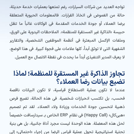
تواجه العديد من شركات السيارات، رغم تمتعها بعمليات خدمة حديثة،
حالة من الغموض في اتخاذ القرارات. فالمعلومات الحيوية المتعلقة
برضا العملاء أو جودة الخدمات المقدمة في الوكالات غالباً ما تظل
حبيسة «الذاكرة غير المستقرة للمنظمة». الملاحظات اليدوية على الورق،
وملفات الإكسل المبعثرة في أنظمة الموظفين الشخصية، والتقارير
الشفهية التي لا توثق أبداً، كلها علامات على فجوة كبيرة. في هذا الوضع،
لا يعرف المدير التنفيذي أبداً ما يحدث في نقطة الاتصال مع العميل.
تجاوز الذاكرة غير المستقرة للمنظمة؛ لماذا
تضيع بيانات رضا العملاء؟
عندما لا تكون عملية الاستطلاع قياسية، لا تكون البيانات ناقصة
فحسب، بل تكتسب انحيازات شخصية. في هذه الحالة، تضيع فرص
ذهبية لتحسين جودة الخدمات وزيادة ولاء العملاء. لقد تم تصميم
«هبي‌کال» (Happy Call) في نظام ERP الخاص بـ سیدارسافت خصيصاً
لحل هذه المعضلة. هذه الوحدة ليست مجرد أداة جانبية، بل هي بنية
تحتية استراتيجية تحول عملية قياس الرضا من إجراء «احتمالي» إلى