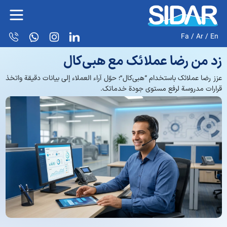
Fa
/
Ar
/
En
زد من رضا عملائك مع هبي‌كال
عزز رضا عملائك باستخدام “هبي‌كال”؛ حوّل آراء العملاء إلى بيانات دقيقة واتخذ
قرارات مدروسة لرفع مستوى جودة خدماتك.