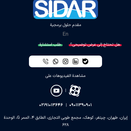
مقدم حلول برمجية
En
هل تحتاج إلى عرض توضيحي؟
طلب استشارة
مشاهدة الفيديوهات على
|
02191013646
|
09011390901
إيران، طهران، چيتغر، كوهك، مجمع طوبي التجاري، الطابق 4، الممر G، الوحدة
628