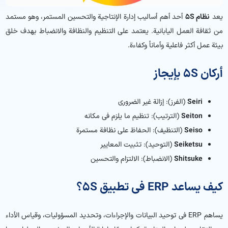
يعد
نظام 5S
أحد أهم أساليب إدارة الإنتاجية والتحسين المستمر، وهو مستمد
من ثقافة العمل اليابانية. يعتمد على التنظيم والنظافة والانضباط بهدف خلق
بيئة عمل أكثر فاعلية وأماناً وكفاءة.
أركان 5S بإيجاز
Seiri
(الفرز): إزالة غير الضروري
Seiton
(الترتيب): تنظيم ما يلزم في مكانه
Seiso
(التنظيف): الحفاظ على نظافة مستمرة
Seiketsu
(التوحيد): تثبيت المعايير
Shitsuke
(الانضباط): الالتزام والتحسين
كيف يساعد ERP في تطبيق 5S؟
يساهم ERP في توحيد البيانات والإجراءات، وتحديد المسؤوليات، وقياس الأداء