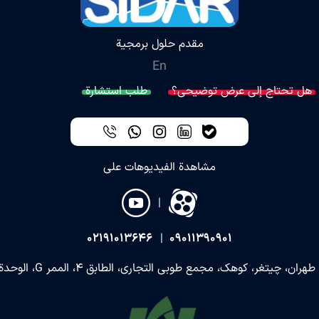
مقدم حلول برمجية
En
هل تحتاج إلى عرض توضيحي؟
طلب استشارة
مشاهدة الفيديوهات على
|
02191013646
|
09011390901
طهران، چيتغر، كوهك، مجمع طوبي التجاري، الطابق 4، الممر G، الوحدة 628